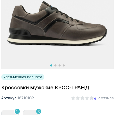
Москва
Да, все верно
Изменить город
О компании
Увеличенная полнота
Покупателям
Кроссовки мужские КРОС-ГРАНД
2 отзыва
Артикул
167101СР
4