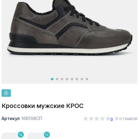
Москва
Да, все верно
Изменить город
О компании
Покупателям
Кроссовки мужские КРОС
0 отзывов
Артикул
166108СП
0