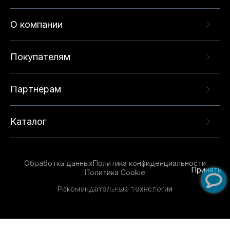
О компании
Покупателям
Партнерам
Каталог
Данный веб-сайт использует cookie-файлы и
рекомендательные технологии в целях
предоставления вам лучшего пользовательского
опыта на нашем сайте. Продолжая использовать
Обработка данных
Политика конфиденциальности
данный сайт, вы соглашаетесь с использованием
Принять
Политика Cookie
нами
cookie-файлов
и рекомендательных
Рекомендательные технологии
технологий. Для получения дополнительной
информации см.
Условия предоставления
рекомендательных технологий
.