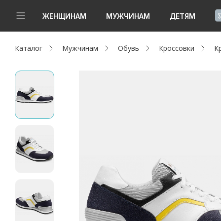
!
ЖЕНЩИНАМ
МУЖЧИНАМ
ДЕТЯМ
Каталог
Мужчинам
Обувь
Кроссовки
К
Новинки
Да, все верно
Изменить город
Женщинам
Мужчинам
Детям
Капсула
Аутлет
Акции / Новости
Адреса магазинов