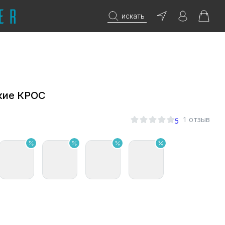
искать
кие КРОС
1 отзыв
5