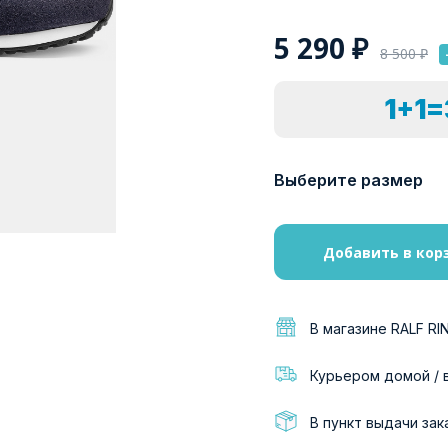
5 290
₽
8 500
₽
1+1
Выберите размер
Добавить в кор
В магазине RALF RI
Курьером домой / 
В пункт выдачи зак