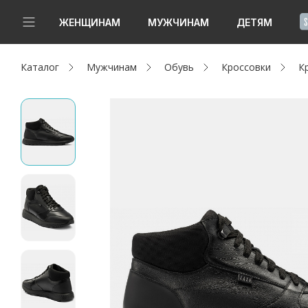
!
ЖЕНЩИНАМ
МУЖЧИНАМ
ДЕТЯМ
Каталог
Мужчинам
Обувь
Кроссовки
К
Новинки
Да, все верно
Изменить город
Женщинам
Мужчинам
Детям
Капсула
Аутлет
Акции / Новости
Адреса магазинов