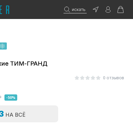
искать
кие ТИМ-ГРАНД
0 отзывов
₽
-50%
=3
НА ВСЁ