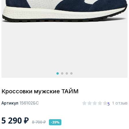
Москва
Да, все верно
Изменить город
О компании
Покупателям
Кроссовки мужские ТАЙМ
1 отзыв
Артикул
156102БС
5
5 290
₽
8 700
₽
-39%