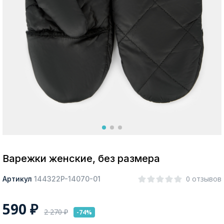
Москва
Да, все верно
Изменить город
О компании
Покупателям
Варежки женские, без размера
0 отзывов
Артикул
144322P-14070-01
590
₽
2 270
₽
-74%