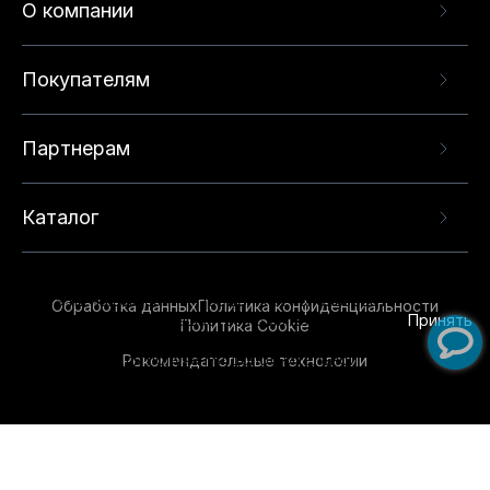
О компании
Покупателям
Партнерам
Каталог
Данный веб-сайт использует cookie-файлы и
рекомендательные технологии в целях
предоставления вам лучшего пользовательского
опыта на нашем сайте. Продолжая использовать
Обработка данных
Политика конфиденциальности
данный сайт, вы соглашаетесь с использованием
Принять
Политика Cookie
нами
cookie-файлов
и рекомендательных
Рекомендательные технологии
технологий. Для получения дополнительной
информации см.
Условия предоставления
рекомендательных технологий
.