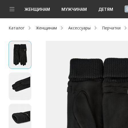
!
ЖЕНЩИНАМ
МУЖЧИНАМ
ДЕТЯМ
Каталог
Женщинам
Аксессуары
Перчатки
Новинки
Да, все верно
Изменить город
Женщинам
Мужчинам
Детям
Капсула
Аутлет
Акции / Новости
Адреса магазинов