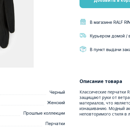
Добавить в кор
В магазине RALF RI
Курьером домой / 
В пункт выдачи зак
Описание товара
Классические перчатки R
Черный
защищают руки от ветра
Женский
материалов, что являетс
изнашиванию. Модный ак
Прошлые коллекции
неповторимого стиля в 
Перчатки