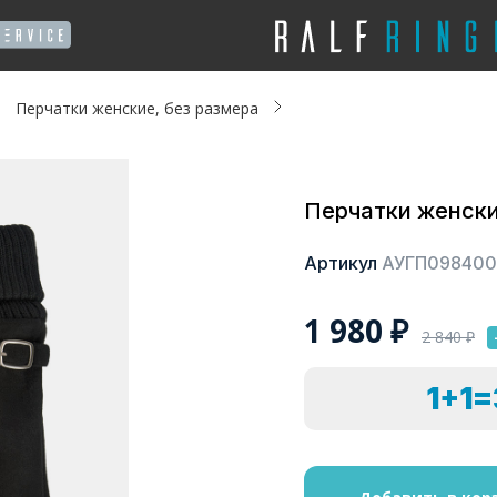
Перчатки женские, без размера
Перчатки женски
Артикул
АУГП098400
1 980
₽
2 840
₽
1+1