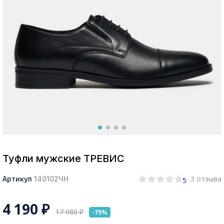
Москва
Да, все верно
Изменить город
О компании
Покупателям
Туфли мужские ТРЕВИС
3 отзыва
Артикул
140102ЧН
5
4 190
₽
17 080
₽
-75%