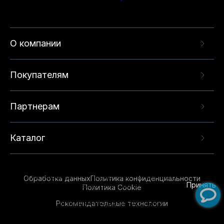
О компании
Покупателям
Партнерам
Каталог
Данный веб-сайт использует cookie-файлы и
рекомендательные технологии в целях
предоставления вам лучшего пользовательского
опыта на нашем сайте. Продолжая использовать
Обработка данных
Политика конфиденциальности
данный сайт, вы соглашаетесь с использованием
Принять
Политика Cookie
нами
cookie-файлов
и рекомендательных
Рекомендательные технологии
технологий. Для получения дополнительной
информации см.
Условия предоставления
рекомендательных технологий
.