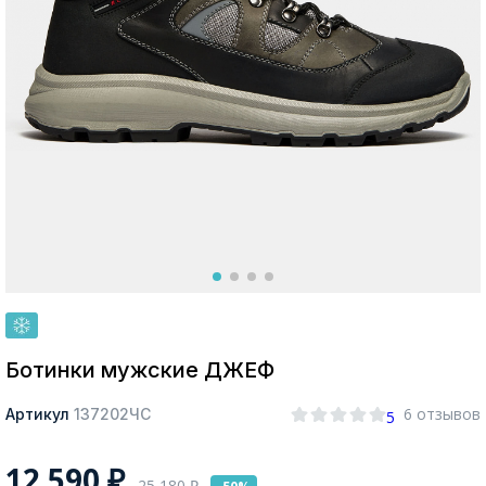
Москва
Да, все верно
Изменить город
О компании
Покупателям
Ботинки мужские ДЖЕФ
6 отзывов
Артикул
137202ЧС
5
12 590
₽
25 180
₽