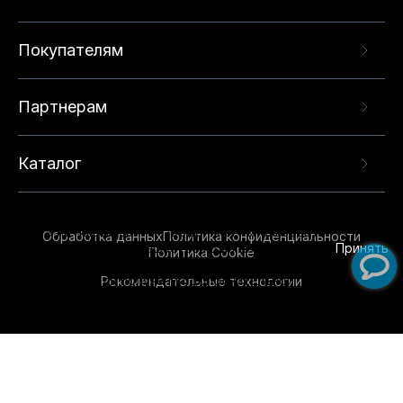
Покупателям
Партнерам
Каталог
Данный веб-сайт использует cookie-файлы и
рекомендательные технологии в целях
предоставления вам лучшего пользовательского
опыта на нашем сайте. Продолжая использовать
Обработка данных
Политика конфиденциальности
данный сайт, вы соглашаетесь с использованием
Принять
Политика Cookie
нами
cookie-файлов
и рекомендательных
Рекомендательные технологии
технологий. Для получения дополнительной
информации см.
Условия предоставления
рекомендательных технологий
.