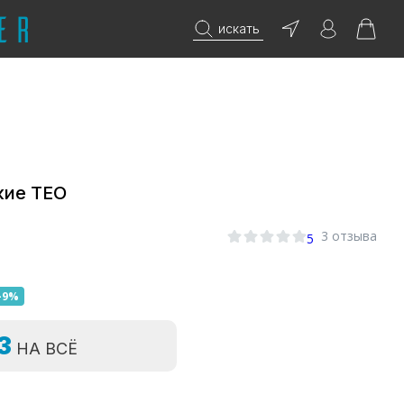
искать
кие ТЕО
3 отзыва
5
-9%
=3
НА ВСЁ