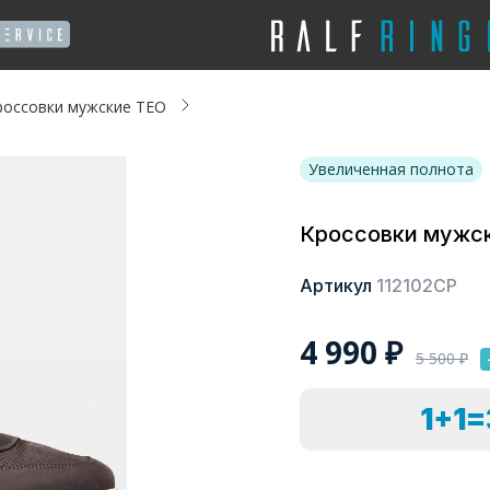
россовки мужские ТЕО
Увеличенная полнота
Кроссовки мужс
Артикул
112102СР
4 990
₽
5 500
₽
1+1