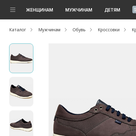
!
ЖЕНЩИНАМ
МУЖЧИНАМ
ДЕТЯМ
Каталог
Мужчинам
Обувь
Кроссовки
К
Новинки
Да, все верно
Изменить город
Женщинам
Мужчинам
Детям
Капсула
Аутлет
Акции / Новости
Адреса магазинов