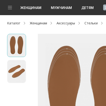
!
ЖЕНЩИНАМ
МУЖЧИНАМ
ДЕТЯМ
Каталог
Женщинам
Аксессуары
Стельки
Новинки
Да, все верно
Изменить город
Женщинам
Мужчинам
Детям
Капсула
Аутлет
Акции / Новости
Адреса магазинов