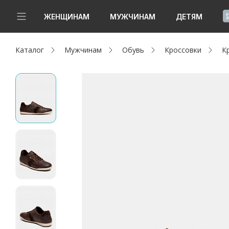
!
ЖЕНЩИНАМ
МУЖЧИНАМ
ДЕТЯМ
Каталог
Мужчинам
Обувь
Кроссовки
К
Новинки
Да, все верно
Изменить город
Женщинам
Мужчинам
Детям
Капсула
Аутлет
Акции / Новости
Адреса магазинов