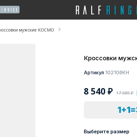
россовки мужские КОСМО
Кроссовки мужс
Артикул
102106КН
8 540
₽
17 080
₽
1+1
Выберите размер