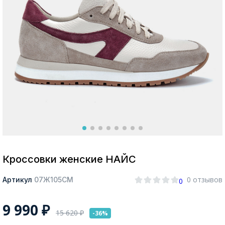
Москва
Да, все верно
Изменить город
О компании
Покупателям
Кроссовки женские НАЙС
0 отзывов
Артикул
07Ж105СМ
0
9 990
₽
15 620
₽
-36%