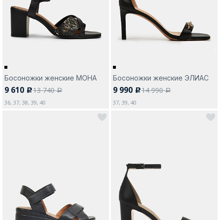
Москва
Босоножки женские МОНА
Босоножки женские ЭЛИАС
9 610
9 990
13 740
14 990
c
c
Да, все верно
Изменить город
a
a
36, 37, 38, 39, 40
37, 39, 40
О компании
Покупателям