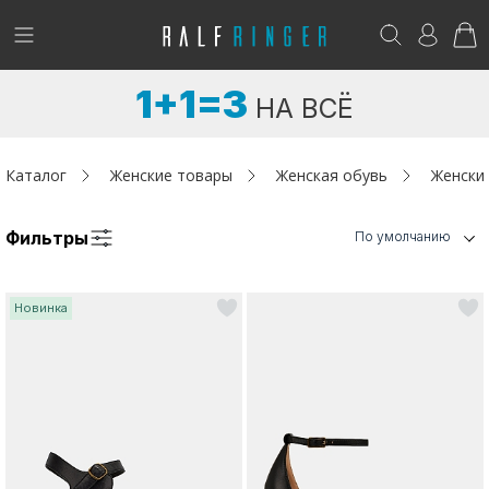
!
Возникли вопросы? -
club@ralf.ru
1+1=3
НА ВСЁ
Новинки
Женщинам
Каталог
Женские товары
Женская обувь
Женски
Мужчинам
Фильтры
По умолчанию
Детям
Новинка
Капсула
Аутлет
Акции / Новости
Адреса магазинов