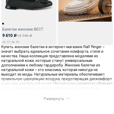
Балетки женские ВЕСТ
9 610
13 740
c
a
36, 37, 38, 39
Купить женские балетки в интернет-магазине Ralf Ringer –
значит выбрать идеальное сочетание комфорта, стиля и
качества. Наша коллекция представлена моделями из
натуральной кожи, которые станут универсальным
дополнением к любому гардеробу. Женские балетки из
натуральной кожи – это классика, которая никогда не
выходит из моды. Натуральные материалы обеспечивают
правильную циркуляцию воздуха, предотвращая дискомфорт
даже при длительной носке. Мягкая кожа деликатно облегает
стопу, создавая ощущение второй кожи. В каталоге вы
найдете женские балетки на все случаи жизни: для офиса,
прогулок, повседневной носки. Классические однотонные
Развернуть
модели, варианты с декоративными элементами,
перфорацией или лаковым покрытием – каждая женщина
найдет свою идеальную пару. Купить балетки Ральф Рингер в