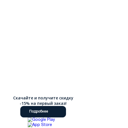
нашем интернет-магазине просто и удобно. Мы предлагаем
доставку по России, подробные описания товаров, удобную
таблицу размеров и возможность возврата. Качество
технологий и доступные цены делают покупку выгодной.
Скачайте и получите скидку
-15% на первый заказ!
Подробнее