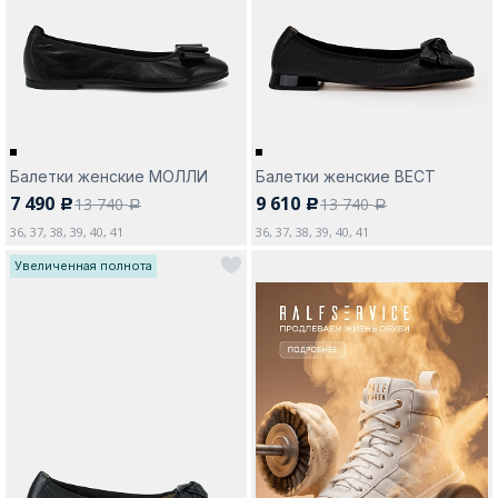
Москва
Балетки женские МОЛЛИ
Балетки женские ВЕСТ
7 490
9 610
13 740
13 740
c
c
Да, все верно
Изменить город
a
a
36, 37, 38, 39, 40, 41
36, 37, 38, 39, 40, 41
Увеличенная полнота
О компании
Покупателям