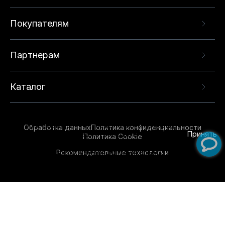
Покупателям
Партнерам
Каталог
Данный веб-сайт использует cookie-файлы и
рекомендательные технологии в целях
предоставления вам лучшего пользовательского
опыта на нашем сайте. Продолжая использовать
Обработка данных
Политика конфиденциальности
данный сайт, вы соглашаетесь с использованием
Принять
Политика Cookie
нами
cookie-файлов
и рекомендательных
Рекомендательные технологии
технологий. Для получения дополнительной
информации см.
Условия предоставления
рекомендательных технологий
.
Обувь для всей семьи!