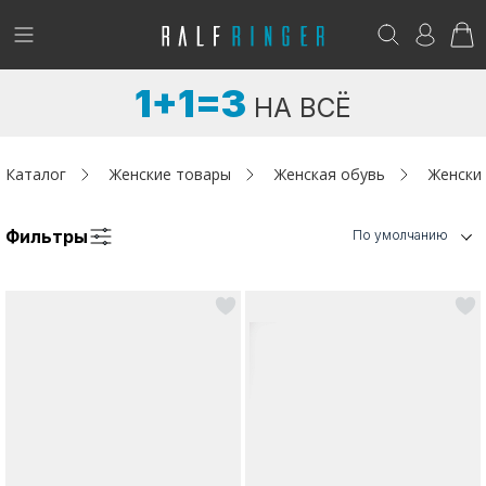
!
Возникли вопросы? -
club@ralf.ru
1+1=3
НА ВСЁ
Новинки
Женщинам
Каталог
Женские товары
Женская обувь
Женски
Мужчинам
Фильтры
По умолчанию
Детям
Капсула
Аутлет
Акции / Новости
Адреса магазинов