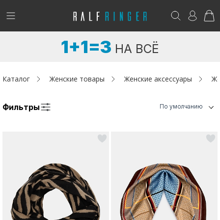
!
Возникли вопросы? -
club@ralf.ru
1+1=3
НА ВСЁ
Новинки
Женщинам
Каталог
Женские товары
Женские аксессуары
Же
Мужчинам
Фильтры
По умолчанию
Детям
Капсула
Аутлет
Акции / Новости
Адреса магазинов