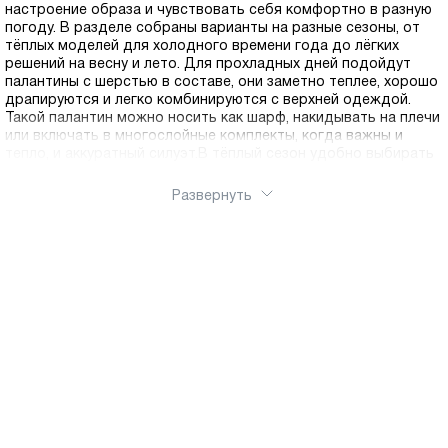
настроение образа и чувствовать себя комфортно в разную
погоду. В разделе собраны варианты на разные сезоны, от
тёплых моделей для холодного времени года до лёгких
решений на весну и лето. Для прохладных дней подойдут
палантины с шерстью в составе, они заметно теплее, хорошо
драпируются и легко комбинируются с верхней одеждой.
Такой палантин можно носить как шарф, накидывать на плечи
или включать в многослойные комплекты, когда важны и
тепло, и аккуратный силуэт.В тёплый сезон удобно выбирать
лёгкие платки с принтами, они добавляют цвет и делают
базовые сочетания более выразительными. Платок можно
Развернуть
завязать на шее, использовать как аксессуар для причёски
или закрепить на ручке сумки, получая разные варианты
оформления без сложных приёмов. Подберите шарф по
фактуре, цвету и рисунку под свой гардероб. Вы можете
купить аксессуары в нашем интернет магазине, заказать
онлайн и выбрать удобный способ получения. Доступна
доставка по России