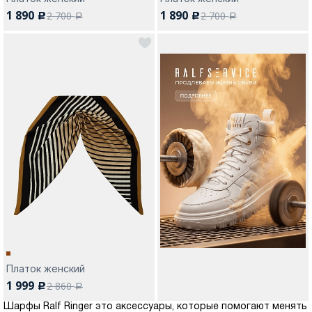
1 890
1 890
2 700
2 700
c
c
a
a
Платок женский
1 999
2 860
c
a
Шарфы Ralf Ringer это аксессуары, которые помогают менять