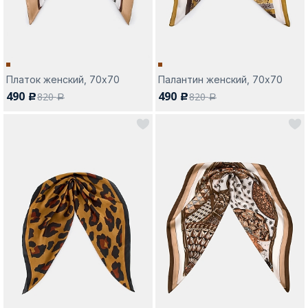
Платок женский, 70х70
Палантин женский, 70х70
490
490
820
820
c
c
a
a