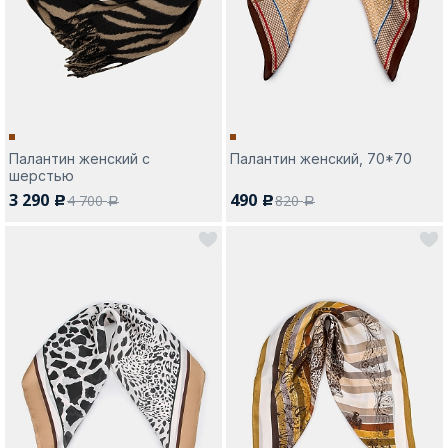
Москва
Палантин женский с
Палантин женский, 70*70
шерстью
Да, все верно
Изменить город
3 290
490
4 700
820
c
c
a
a
О компании
Покупателям