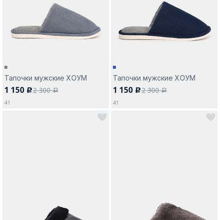
Москва
Тапочки мужские ХОУМ
Тапочки мужские ХОУМ
1 150
1 150
2 300
2 300
c
c
Да, все верно
Изменить город
a
a
41
41
О компании
Покупателям