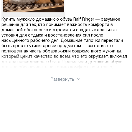
Купить мужскую домашнюю обувь Ralf Ringer — разумное
решение для тех, кто понимает важность комфорта в
домашней обстановке и стремится создать идеальные
условия для отдыха и восстановления сил после
насыщенного рабочего дня. Домашние тапочки перестали
быть просто утилитарным предметом — сегодня это
полноценная часть образа жизни современного мужчины,
который ценит качество во всем, что его окружает, включая
детали повседневного быта. Правильная домашняя обувь
должна обеспечивать не только комфорт, но и тепло,
особенно в холодное время года, когда температура полов
существенно снижается. Хождение по дому босиком или в
Развернуть
тонких тапочках может привести к переохлаждению стоп, что
негативно сказывается на общем самочувствии и
иммунитете. Наша коллекция включает разнообразные
модели для любого сезона: утепленные закрытые тапочки
для зимы, полуоткрытые варианты для межсезонья, легкие
шлепанцы для лета, а также классические домашние туфли с
задником для тех, кто предпочитает надежную фиксацию на
ноге. Особое внимание стоит уделить зимним моделям,
которые созданы для максимального сохранения тепла.
Главное преимущество нашей домашней обуви —