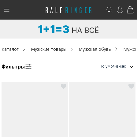
!
Возникли вопросы? -
club@ralf.ru
1+1=3
НА ВСЁ
Новинки
Женщинам
Каталог
Мужские товары
Мужская обувь
Мужск
Мужчинам
Фильтры
По умолчанию
Детям
Капсула
Аутлет
Акции / Новости
Адреса магазинов