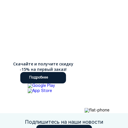
использование натурального меха в качестве утеплителя и
подкладки, что обеспечивает непревзойденное тепло и
комфорт даже в самые холодные дни. Натуральный мех
обладает уникальными терморегулирующими свойствами: он
отлично удерживает тепло, но при этом не создает
парникового эффекта, позволяя коже дышать и
предотвращая излишнюю потливость. Качественная
домашняя обувь также является отличным подарком для
близкого мужчины — отца, мужа, брата или друга. Такой
презент демонстрирует вашу заботу о его комфорте и
здоровье, особенно если вы выбираете модели с
натуральным мехом, которые дарят тепло и уют в холодные
Скачайте и получите скидку
месяцы. Интернет-магазин Ralf Ringer предлагает детальные
-15% на первый заказ!
описания каждой модели с указанием состава материалов,
размерных таблиц и множественных фотографий, что делает
Подробнее
выбор простым и осознанным, а быстрая доставка по России
обеспечивает получение заказа в любом регионе страны от
столичных городов до отдаленных населенных пунктов.
Подпишитесь на наши новости