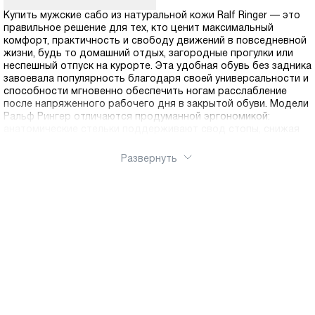
Купить мужские сабо из натуральной кожи Ralf Ringer — это
правильное решение для тех, кто ценит максимальный
комфорт, практичность и свободу движений в повседневной
жизни, будь то домашний отдых, загородные прогулки или
неспешный отпуск на курорте. Эта удобная обувь без задника
завоевала популярность благодаря своей универсальности и
способности мгновенно обеспечить ногам расслабление
после напряженного рабочего дня в закрытой обуви. Модели
Ральф Рингер отличаются продуманной эргономикой:
анатомические стельки поддерживают свод стопы, снижая
нагрузку при ходьбе, а упругие подошвы с амортизирующими
свойствами обеспечивают мягкость каждого шага даже на
Развернуть
твердых поверхностях. Сабо легко надеваются и снимаются
благодаря открытой конструкции, что делает их
незаменимыми для использования дома, в бане, на даче или в
качестве сменной обуви в офисе. Широкий выбор цветовых
решений — от сдержанного черного и коричневого до ярких
летних оттенков — позволяет подобрать модель под любой
стиль и настроение. В интернет-магазин мы можете
ознакомиться с подробными описаниями и качественными
фотографиям, а оперативная доставка по России
гарантирует получение заказа в удобное для вас время
независимо от региона проживания. Мы предлагаем
различные способы оплаты и возможность возврата товара,