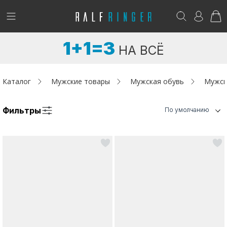
!
Возникли вопросы? -
club@ralf.ru
1+1=3
НА ВСЁ
Новинки
Женщинам
Каталог
Мужские товары
Мужская обувь
Мужск
Мужчинам
Фильтры
По умолчанию
Детям
Капсула
Аутлет
Акции / Новости
Адреса магазинов