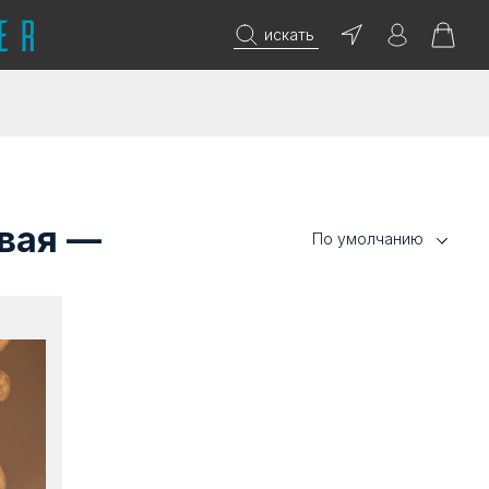
искать
овая —
По умолчанию