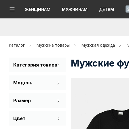
!
ЖЕНЩИНАМ
МУЖЧИНАМ
ДЕТЯМ
Новинки
Да, все верно
Изменить город
Женщинам
Каталог
Мужские товары
Мужская одежда
М
Мужчинам
Мужские фу
Категория товара
Футболка
Детям
Модель
Капсула
Базовая
Размер
Аутлет
50
Акции / Новости
Цвет
Черный
Адреса магазинов