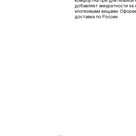
комфортна при длительной н
добавляет аккуратности за 
хлопковыми вещами. Оформит
доставка по России.