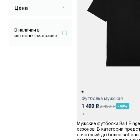
Цена
В наличии в
интернет-магазине
Футболка мужская
1 490
2 490
-40%
c
a
50
Мужские футболки Ralf Ring
сезонов. В категории предс
сочетаний до более собранн