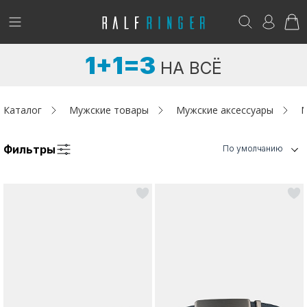
!
Возникли вопросы? -
club@ralf.ru
1+1=3
НА ВСЁ
Новинки
Женщинам
Каталог
Мужские товары
Мужские аксессуары
М
Мужчинам
Фильтры
По умолчанию
Детям
Капсула
Аутлет
Акции / Новости
Адреса магазинов