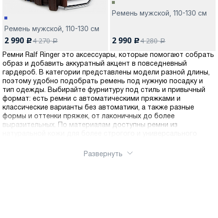
Ремень мужской, 110-130 см
Ремень мужской, 110-130 см
2 990
2 990
4 270
4 280
c
c
a
a
Ремни Ralf Ringer это аксессуары, которые помогают собрать
образ и добавить аккуратный акцент в повседневный
гардероб. В категории представлены модели разной длины,
поэтому удобно подобрать ремень под нужную посадку и
тип одежды. Выбирайте фурнитуру под стиль и привычный
формат: есть ремни с автоматическими пряжками и
классические варианты без автоматики, а также разные
формы и оттенки пряжек, от лаконичных до более
выразительных. По материалам доступны ремни из
натуральной кожи для более строгого и универсального
решения, а также модели из прочного текстиля, которые
подойдут для активного дня и расслабленных сочетаний.
Развернуть
Подберите ширину, цвет и тип застёжки, чтобы ремень
смотрелся гармонично и был удобен в носке. Оформить
заказ можно через интернет-магазин Ralf Ringer, ремень легко
купить и заказать онлайн. Доступна доставка по России.