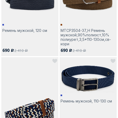
Ремень мужской, 120 см
MTCP3504-37_Н Ремень
мужской,90%полиэст,10%
полиурет,3,5*110-130см,св-
кори
690
690
2 410
2 410
c
c
a
a
Ремень мужской, 110-130 см