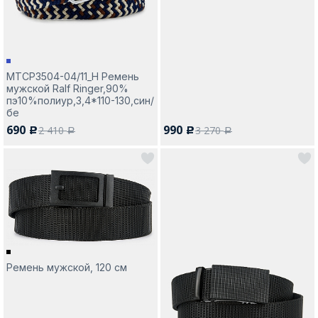
MTCP3504-04/11_Н Ремень
мужской Ralf Ringer,90%
пэ10%полиур,3,4*110-130,син/
бе
690
990
2 410
3 270
c
c
a
a
Ремень мужской, 120 см