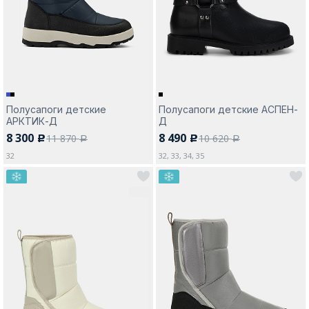
Москва
Полусапоги детские
Полусапоги детские АСПЕН-
АРКТИК-Д
Д
Да, все верно
Изменить город
8 300
8 490
11 870
10 620
c
c
a
a
32
32, 33, 34, 35
О компании
Покупателям