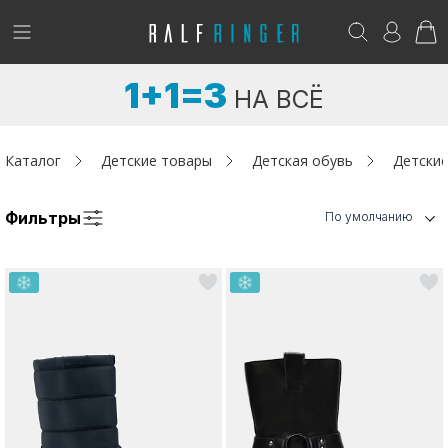
!
Возникли вопросы? -
club@ralf.ru
1+1=3
НА ВСЁ
Новинки
Женщинам
Каталог
Детские товары
Детская обувь
Детские
Мужчинам
Фильтры
По умолчанию
Детям
Капсула
Аутлет
Акции / Новости
Адреса магазинов