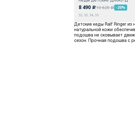
8 490
10 620
-20%
c
a
32, 33, 34, 35
Детские кеды Ralf Ringer и
натуральной кожи обеспечи
подошва не сковывает движ
сезон. Прочная подошва с 