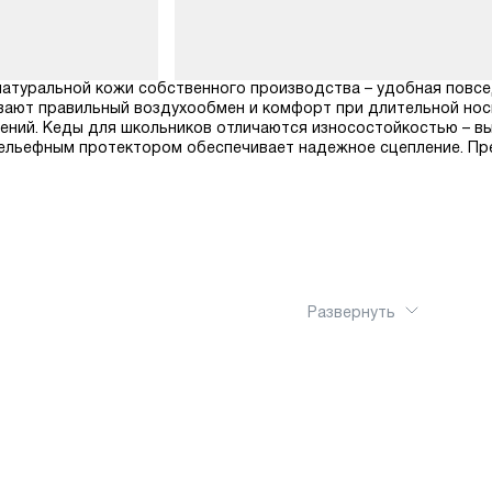
з натуральной кожи собственного производства – удобная повсе
вают правильный воздухообмен и комфорт при длительной носк
ений. Кеды для школьников отличаются износостойкостью – в
рельефным протектором обеспечивает надежное сцепление. Пре
Развернуть