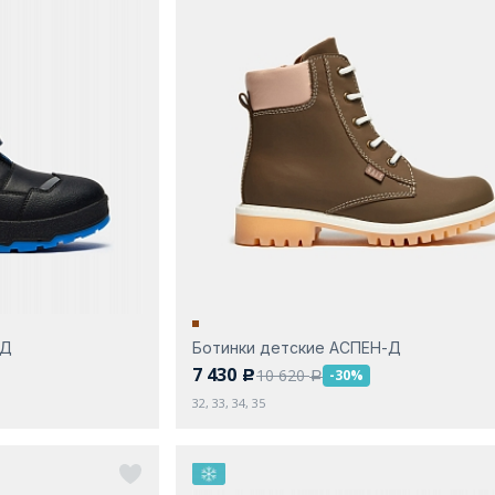
-Д
Ботинки детские АСПЕН-Д
7 430
10 620
-30%
c
a
32, 33, 34, 35