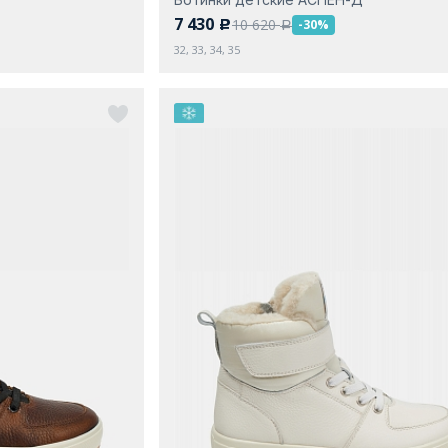
7 430
10 620
-30%
c
a
32, 33, 34, 35