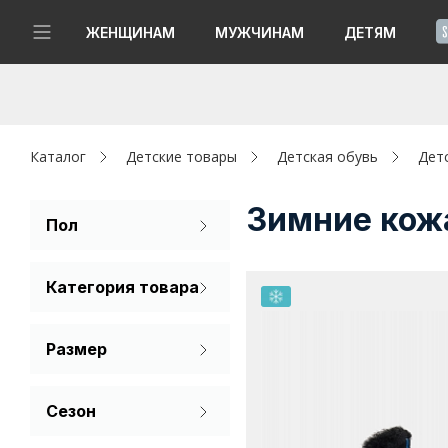
!
ЖЕНЩИНАМ
МУЖЧИНАМ
ДЕТЯМ
Новинки
Да, все верно
Изменить город
Женщинам
Каталог
Детские товары
Детская обувь
Дет
Мужчинам
Зимние кож
Пол
Для девочек
Детям
Категория товара
Для мальчиков
Капсула
Ботинки
Размер
Аутлет
30
31
32
Акции / Новости
Сезон
33
34
35
Демисезон
Адреса магазинов