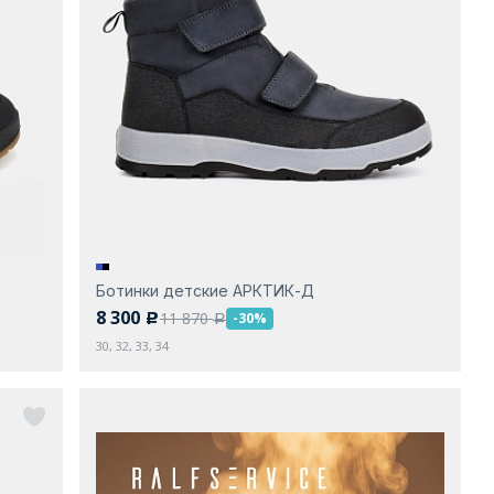
Ботинки детские АРКТИК-Д
8 300
11 870
-30%
c
a
30, 32, 33, 34