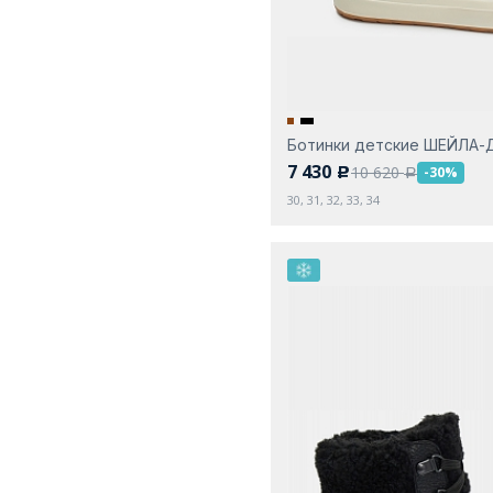
Ботинки детские ШЕЙЛА-
7 430
10 620
-30%
c
a
30, 31, 32, 33, 34