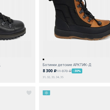
Д
Ботинки детские АРКТИК-Д
8 300
11 870
-30%
c
a
31, 32, 33, 34, 35