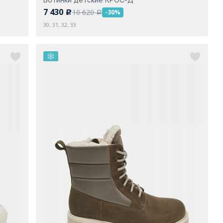
7 430
10 620
-30%
c
a
30, 31, 32, 33