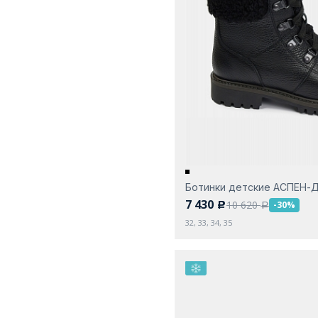
Ботинки детские АСПЕН-
7 430
10 620
-30%
c
a
32, 33, 34, 35