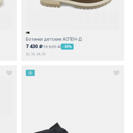
Ботинки детские АСПЕН-Д
7 430
10 620
-30%
c
a
32, 33, 34, 35