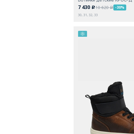
7 430
10 620
-30%
c
a
30, 31, 32, 33