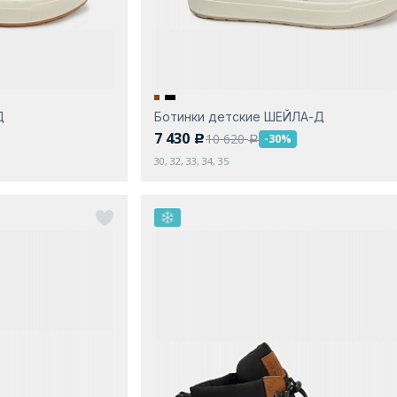
Д
Ботинки детские ШЕЙЛА-Д
7 430
10 620
-30%
c
a
30, 32, 33, 34, 35