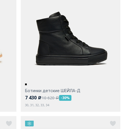
Ботинки детские ШЕЙЛА-Д
7 430
10 620
-30%
c
a
30, 31, 32, 33, 34