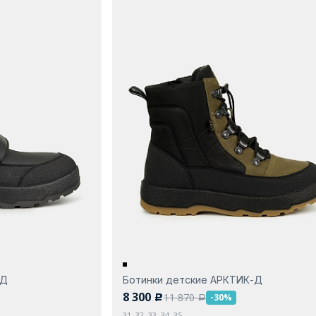
-Д
Ботинки детские АРКТИК-Д
8 300
11 870
-30%
c
a
31, 32, 33, 34, 35