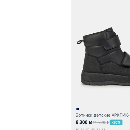
Ботинки детские АРКТИК
8 300
11 870
-30%
c
a
30, 31, 32, 33, 34, 35