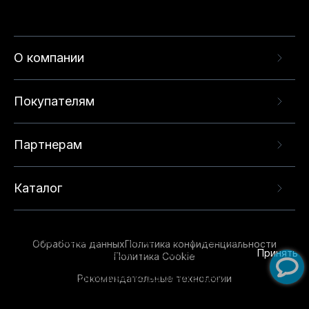
О компании
Покупателям
Партнерам
Каталог
Данный веб-сайт использует cookie-файлы и
рекомендательные технологии в целях
предоставления вам лучшего пользовательского
опыта на нашем сайте. Продолжая использовать
Обработка данных
Политика конфиденциальности
данный сайт, вы соглашаетесь с использованием
Принять
Политика Cookie
нами
cookie-файлов
и рекомендательных
Рекомендательные технологии
технологий. Для получения дополнительной
информации см.
Условия предоставления
рекомендательных технологий
.