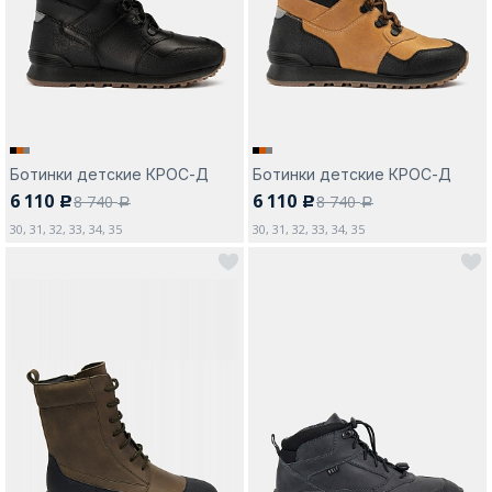
Москва
Ботинки детские КРОС-Д
Ботинки детские КРОС-Д
6 110
6 110
8 740
8 740
c
c
Да, все верно
Изменить город
a
a
30, 31, 32, 33, 34, 35
30, 31, 32, 33, 34, 35
О компании
Покупателям