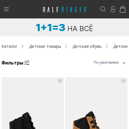
!
Возникли вопросы? -
club@ralf.ru
1+1=3
НА ВСЁ
Новинки
Женщинам
Каталог
Детские товары
Детская обувь
Детские
Мужчинам
Фильтры
По умолчанию
Детям
Капсула
Аутлет
Акции / Новости
Адреса магазинов