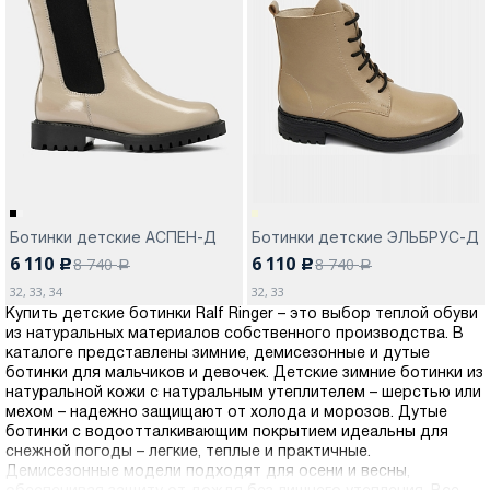
Ботинки детские АСПЕН-Д
Ботинки детские ЭЛЬБРУС-Д
6 110
6 110
8 740
8 740
c
c
a
a
32, 33, 34
32, 33
Купить детские ботинки Ralf Ringer – это выбор теплой обуви
из натуральных материалов собственного производства. В
каталоге представлены зимние, демисезонные и дутые
ботинки для мальчиков и девочек. Детские зимние ботинки из
натуральной кожи с натуральным утеплителем – шерстью или
мехом – надежно защищают от холода и морозов. Дутые
ботинки с водоотталкивающим покрытием идеальны для
снежной погоды – легкие, теплые и практичные.
Демисезонные модели подходят для осени и весны,