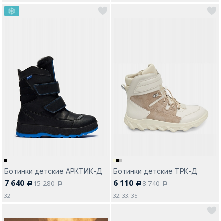
Ботинки детские АРКТИК-Д
Ботинки детские ТРК-Д
7 640
6 110
15 280
8 740
c
c
a
a
32
32, 33, 35