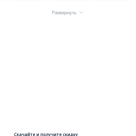
обеспечивая защиту от дождя без лишнего утепления. Все
ботинки оснащены противоскользящей подошвой с глубоким
протектором для безопасности на льду и мокром асфальте.
Развернуть
Ортопедическая колодка обеспечивает правильное
формирование стопы. Удобные застежки – молнии, липучки
или шнуровка – позволяют ребенку обуваться
самостоятельно
Скачайте и получите скидку