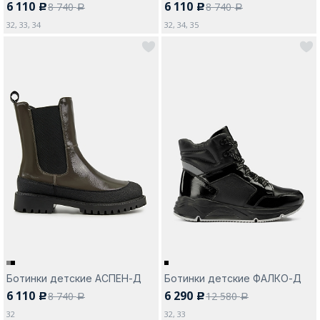
6 110
6 110
8 740
8 740
c
c
a
a
32, 33, 34
32, 34, 35
Ботинки детские АСПЕН-Д
Ботинки детские ФАЛКО-Д
6 110
6 290
8 740
12 580
c
c
a
a
32
32, 33