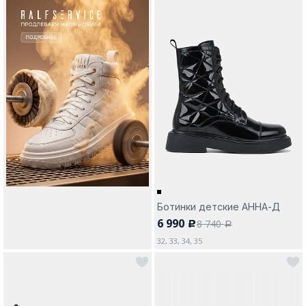
Ботинки детские АННА-Д
6 990
8 740
c
a
32, 33, 34, 35