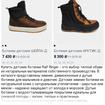
Ботинки детские ШЕЙЛА-Д
Ботинки детские АРКТИК-Д
7 430
8 300
10 620
11 870
c
c
a
a
30, 31, 32, 33, 34
31, 32, 33, 34, 35
Купить детские ботинки Ralf Ringer – это выбор теплой обуви
из натуральных материалов собственного производства. В
каталоге представлены зимние, демисезонные и дутые
ботинки для мальчиков и девочек. Детские зимние ботинки из
натуральной кожи с натуральным утеплителем – шерстью или
мехом – надежно защищают от холода и морозов. Дутые
ботинки с водоотталкивающим покрытием идеальны для
снежной погоды – легкие, теплые и практичные.
Демисезонные модели подходят для осени и весны,