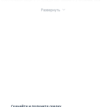
обеспечивая защиту от дождя без лишнего утепления. Все
ботинки оснащены противоскользящей подошвой с глубоким
протектором для безопасности на льду и мокром асфальте.
Развернуть
Ортопедическая колодка обеспечивает правильное
формирование стопы. Удобные застежки – молнии, липучки
или шнуровка – позволяют ребенку обуваться
самостоятельно
Скачайте и получите скидку