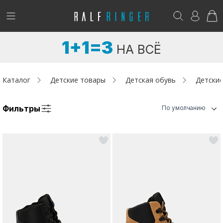
!
Возникли вопросы? -
club@ralf.ru
1+1=3
НА ВСЁ
Новинки
Женщинам
Каталог
Детские товары
Детская обувь
Детские
Мужчинам
Фильтры
По умолчанию
Детям
Капсула
Аутлет
Акции / Новости
Адреса магазинов