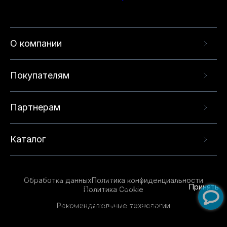
О компании
Покупателям
Партнерам
Каталог
Данный веб-сайт использует cookie-файлы и
рекомендательные технологии в целях
предоставления вам лучшего пользовательского
опыта на нашем сайте. Продолжая использовать
Обработка данных
Политика конфиденциальности
данный сайт, вы соглашаетесь с использованием
Принять
Политика Cookie
нами
cookie-файлов
и рекомендательных
Рекомендательные технологии
технологий. Для получения дополнительной
информации см.
Условия предоставления
рекомендательных технологий
.