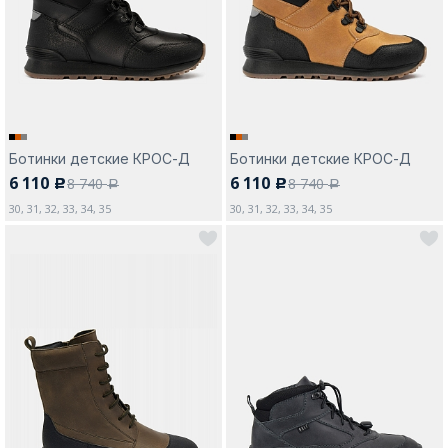
Москва
Ботинки детские КРОС-Д
Ботинки детские КРОС-Д
6 110
6 110
8 740
8 740
c
c
Да, все верно
Изменить город
a
a
30, 31, 32, 33, 34, 35
30, 31, 32, 33, 34, 35
О компании
Покупателям