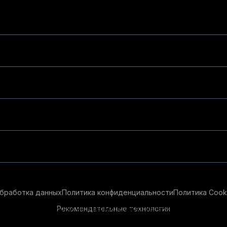
бработка данных
Политика конфиденциальности
Политика Cook
Рекомендательные технологии
ендательные технологии в целях предоставления вам лучшего 
айт, вы соглашаетесь с использованием нами
cookie-файлов
и р