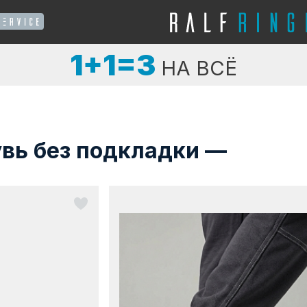
1+1=3
НА ВСЁ
увь без подкладки —