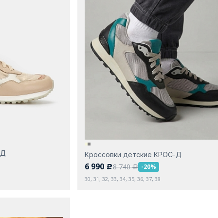
-Д
Кроссовки детские КРОС-Д
6 990
8 740
-20%
c
a
30, 31, 32, 33, 34, 35, 36, 37, 38