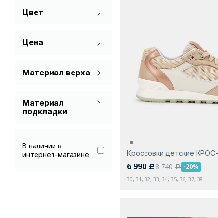
Цвет
36
37
38
Бежевый
Цена
Серый
Материал верха
Натуральная кожа
Материал
Спилок
подкладки
Текстиль
Без подкладки
Мембрана
В наличии в
Кроссовки детские КРОС
интернет-магазине
Мех (шерсть)
6 990
8 740
-20%
c
a
Мех натуральный
30, 31, 32, 33, 34, 35, 36, 37, 38
Натуральная кожа
Текстиль