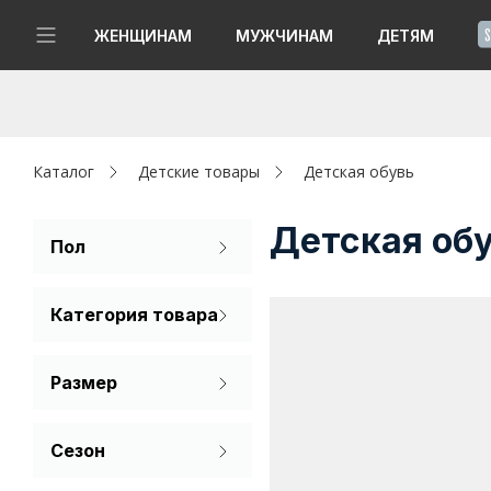
!
ЖЕНЩИНАМ
МУЖЧИНАМ
ДЕТЯМ
Новинки
Да, все верно
Изменить город
Женщинам
Каталог
Детские товары
Детская обувь
Мужчинам
Детская об
Пол
Для девочек
Детям
Категория товара
Для мальчиков
Капсула
Кроссовки
Размер
Аутлет
30
31
32
Акции / Новости
Сезон
33
34
35
Демисезон
Адреса магазинов