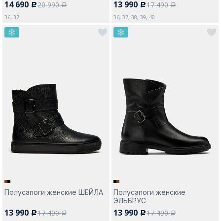
14 690
13 990
20 990
17 490
c
c
a
a
36, 37
36, 37, 38, 39, 40
Полусапоги женские ШЕЙЛА
Полусапоги женские
ЭЛЬБРУС
13 990
13 990
17 490
17 490
c
c
a
a