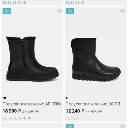
36, 37, 38, 39, 40
36, 37, 38, 39
Полусапоги женские АРКТИК
Полусапоги женские ВОЛЛ
16 990
12 240
21 240
17 490
c
c
a
a
36, 37, 38, 39, 40, 41
36, 37, 38