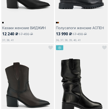
Казаки женские ВИДЖИН
Полусапоги женские АСПЕН
12 240
13 990
17 490
17 490
c
c
a
a
37, 38, 41
36, 37, 38, 39, 40, 41