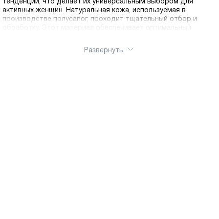
тенденций, что делает их универсальным выбором для
активных женщин. Натуральная кожа, используемая в
производстве полусапог, проходит тщательный отбор и
обработку. Этот материал обеспечивает оптимальный
микроклимат внутри обуви, позволяя ногам дышать и
оставаться в комфорте в течение всего дня. Коллекция
Развернуть
полусапог в нашем интернет-магазине включает модели для
разных случаев и предпочтений. Любите классику —
выбирайте лаконичные полусапоги на среднем каблуке в
черном или коричневом цвете. Предпочитаете спортивный
стиль — обратите внимание на модели на низком ходу с
декоративной шнуровкой. Для поклонниц женственных
образов Ральф Рингер предлагает элегантные полусапоги на
шпильке или устойчивом каблуке с изящными деталями.
Каждая модель выполнена из натуральной кожи
премиального качества, что гарантирует долгий срок
службы. Стельки из натуральных материалов обеспечивают
правильное распределение нагрузки, анатомическая колодка
поддерживает свод стопы, а гибкая подошва с протектором
гарантирует устойчивость на любой поверхности.
Полусапоги имеют оптимальную высоту голенища, которая
защищает от холода и влаги, не ограничивая свободу
движений. Молнии и другая фурнитура изготовлены из
качественных материалов, которые не ломаются и не
заедают. Наш интернет-магазин делает шопинг простым и