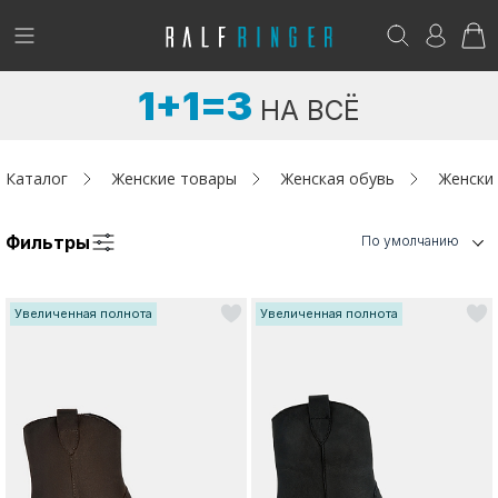
!
Возникли вопросы? -
club@ralf.ru
1+1=3
НА ВСЁ
Новинки
Женщинам
Каталог
Женские товары
Женская обувь
Женски
Мужчинам
Фильтры
По умолчанию
Детям
Увеличенная полнота
Увеличенная полнота
Капсула
Аутлет
Акции / Новости
Адреса магазинов