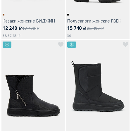
Казаки женские ВИДЖИН
Полусапоги женские ГВЕН
12 240
15 740
17 490
22 490
c
c
a
a
36, 37, 38, 41
36