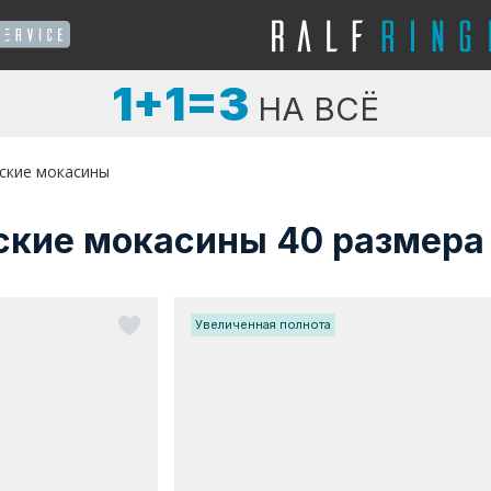
1+1=3
НА ВСЁ
ские мокасины
ские мокасины 40 размера
Увеличенная полнота