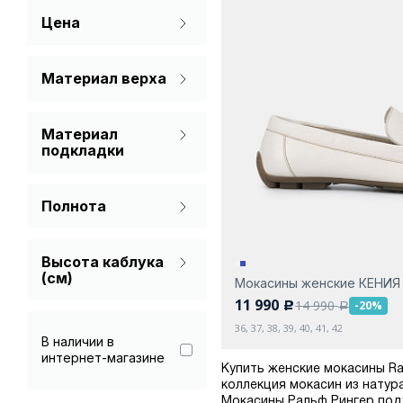
Цена
Синий
Материал верха
Натуральная кожа
Материал
подкладки
Без подкладки
Полнота
На широкую ногу
Высота каблука
(см)
Мокасины женские КЕНИЯ
11 990
14 990
-20%
c
a
36, 37, 38, 39, 40, 41, 42
В наличии в
интернет-магазине
Купить женские мокасины Ra
коллекция мокасин из натур
Мокасины Ральф Рингер подх