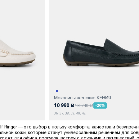
Мокасины женские КЕНИЯ
10 990
13 740
-20%
c
a
36, 37, 38, 39, 40, 42
lf Ringer — это выбор в пользу комфорта, качества и безупреч
альной кожи, которые станут универсальным решением для со
одят для офиса, прогулок, встреч с друзьями и путешествий, о