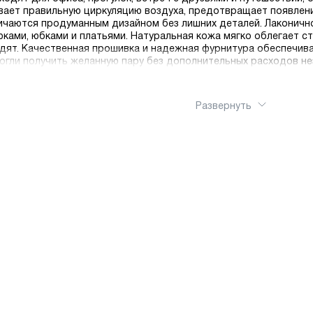
вает правильную циркуляцию воздуха, предотвращает появлени
ичаются продуманным дизайном без лишних деталей. Лаконично
ками, юбками и платьями. Натуральная кожа мягко облегает ст
дят. Качественная прошивка и надежная фурнитура обеспечив
могли получить желанную пару без дополнительных расходов н
Развернуть