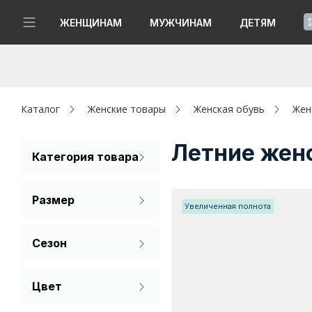
!
ЖЕНЩИНАМ
МУЖЧИНАМ
ДЕТЯМ
Новинки
Да, все верно
Изменить город
Женщинам
Каталог
Женские товары
Женская обувь
Жен
Мужчинам
Летние жен
Категория товара
Мокасины
Детям
Размер
Увеличенная полнота
Капсула
36
37
38
Сезон
Аутлет
39
40
41
Лето
Акции / Новости
Цвет
Демисезон
42
Молочный
Адреса магазинов