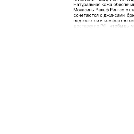
Натуральная кожа обеспечи
Мокасины Ральф Рингер отл
сочетаются с джинсами, брю
надеваются и комфортно си
доставку по РФ , чтобы вы 