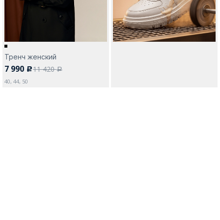
Тренч женский
7 990
11 420
c
a
40, 44, 50