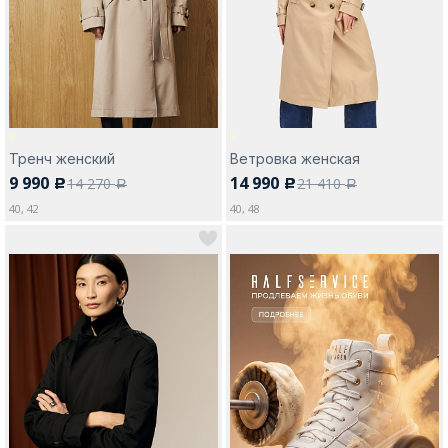
Москва
Тренч женский
Ветровка женская
9 990
14 990
14 270
21 410
c
c
Да, все верно
Изменить город
a
a
40, 42
40, 48
О компании
Покупателям