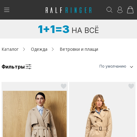
!
Возникли вопросы? -
club@ralf.ru
1+1=3
НА ВСЁ
Новинки
Женщинам
Каталог
Одежда
Ветровки и плащи
Мужчинам
Фильтры
По умолчанию
Детям
Капсула
Аутлет
Акции / Новости
Адреса магазинов