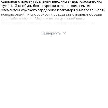
слипонов с презентабельным внешним видом классических
туфель. Эта обувь без шнуровки стала незаменимым
элементом мужского гардероба благодаря универсальности
использования и способности создавать стильные образы
для любого случая. Модели из натуральной кожи
обеспечивают долговечность, комфорт и безупречный
внешний вид. Натуральная кожа обладает отличной
воздухопроницаемостью, позволяя ногам дышать и
Развернуть
предотвращая появление дискомфорта даже в жаркую
погоду. Материал естественным образом принимает форму
стопы, обеспечивая индивидуальную посадку и становясь с
каждым днем все более комфортным. Качественная кожа
сохраняет презентабельный вид на протяжении многих лет.
Наш интернет-магазин делает шопинг простым и приятным.
Мы стираем границы: для наших покупателей действует
быстрая доставка по России.