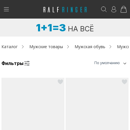
!
Возникли вопросы? -
club@ralf.ru
1+1=3
НА ВСЁ
Новинки
Женщинам
Каталог
Мужские товары
Мужская обувь
Мужск
Мужчинам
Фильтры
По умолчанию
Детям
Капсула
Аутлет
Акции / Новости
Адреса магазинов