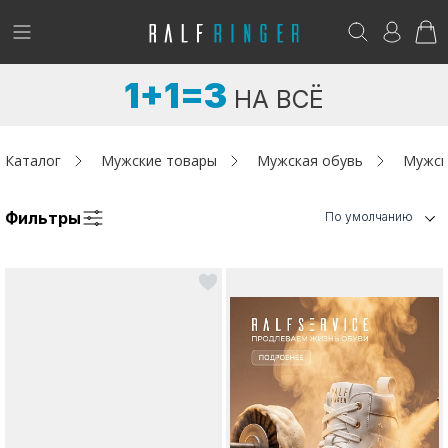
!
Возникли вопросы? -
club@ralf.ru
1+1=3
НА ВСЁ
Новинки
Женщинам
Каталог
Мужские товары
Мужская обувь
Мужск
Мужчинам
Фильтры
По умолчанию
Детям
Капсула
Аутлет
Акции / Новости
Адреса магазинов