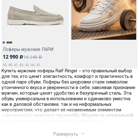
Москва
Лоферы мужские ЛАРИ
12 990
16 240
c
Да, все верно
Изменить город
a
39, 40, 41, 42, 43, 44, 45
Купить мужские лоферы Ralf Ringer – это правильный выбор
для тех, кто ценит элегантность, комфорт и практичность в
О компании
одной паре обуви. Лоферы без шнуровки стали символом
утонченного вкуса и уверенности в себе, завоевав признание
мужчин, которые ценят удобство и безупречный стиль. Эта
Покупателям
обувь универсальна в использовании и одинаково уместна
как в деловой обстановке, так и на неформальных
мероприятиях, что делает её незаменимым элементом
современного мужского гардероба. Модели из натуральной
кожи гарантируют долговечность, комфорт и
презентабельный внешний вид на протяжении многих лет.
Натуральная кожа обладает уникальными свойствами,
Развернуть
которые невозможно воспроизвести в синтетических