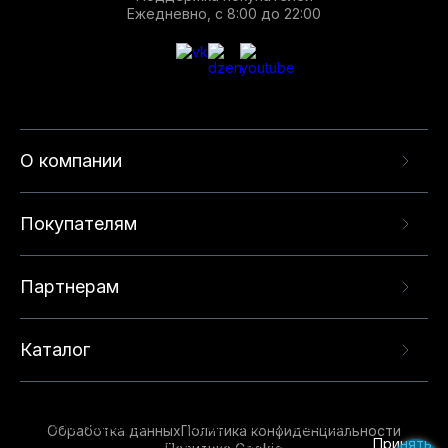
Ежедневно, с 8:00 до 22:00
О компании
Покупателям
Партнерам
Каталог
Данный веб-сайт использует cookie-файлы и
рекомендательные технологии в целях
предоставления вам лучшего пользовательского
опыта на нашем сайте. Продолжая использовать
Обработка данных
Политика конфиденциальности
данный сайт, вы соглашаетесь с использованием
Принять