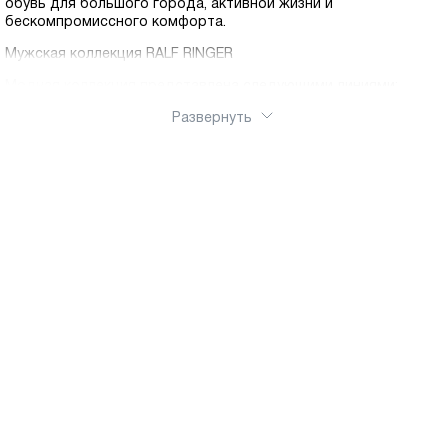
обувь для большого города, активной жизни и
бескомпромиссного комфорта.
Мужская коллекция RALF RINGER
Модная коллекция представлена следующими линиями:
Business – обувь, подразумевающая под собой
Развернуть
ограничения в цветовых решениях и конструкциях по
причине дресс-кода. Лаконичные строгие конструкции и
темные цвета.
Modern – это коллекция обуви, соответствующая всем
текущим трендам моды, как в конструкциях, так и в
цветах. Буйство красок и эмоций.
Original – это коллекция повседневной обуви от RALF
RINGER, качество и комфорт которой проверены
российскими дорогами. Прочная, надежная,
износостойкая и максимально удобная. Идеально
подходит для ежедневной носки.
Weekend – воплощенная идея комфорта. Стильный
casual для любых погодных условий. Натуральные
материалы, удобные колодки, анатомическая стелька,
Shock Absorber, литьевая подошва обеспечат Вашим
ногам комфорт в длительных путешествиях или
прогулке.