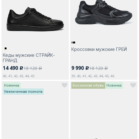
Москва
Кроссовки мужские ГРЕЙ
Кеды мужские СТРАЙК-
Да, все верно
Изменить город
ГРАНД
14 490
9 990
18 120
18 120
c
c
a
a
40, 41, 42, 43, 44, 45
39, 40, 41, 42, 43, 44, 45, 46
О компании
Новинка
Босоногая обувь
Новинка
Увеличенная полнота
Покупателям