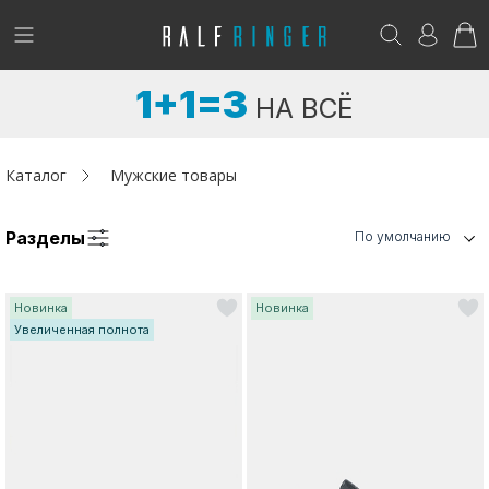
!
Возникли вопросы? -
club@ralf.ru
1+1=3
НА ВСЁ
Новинки
Женщинам
Каталог
Мужские товары
Мужчинам
Разделы
По умолчанию
Детям
Новинка
Новинка
Капсула
Увеличенная полнота
Аутлет
Акции / Новости
Адреса магазинов