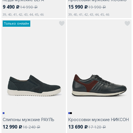
9 490
15 990
14 990
19 990
c
c
a
a
39, 40, 41, 42, 43, 44, 45, 46
39, 40, 41, 42, 43, 44, 45, 46
Только онлайн
Слипоны мужские РАУЛЬ
Кроссовки мужские НИКСОН
12 990
13 690
16 240
17 120
c
c
a
a