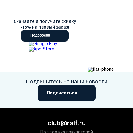
У нас Вы можете найти мужскую обувь для любой погоды,
стиля и возраста. Классические и молодежные модели не
оставят Вас равнодушным.
Скачайте и получите скидку
Покупка обуви RALF RINGER через интернет
-15% на первый заказ!
Купить обувь для мужчин в интернет-магазине стало просто,
Подробнее
как никогда. Вам всего лишь нужно выбрать пару из каталога
и сделать заказ онлайн. Размерный ряд, описание и фото
представлены в карточке товара, где также можно
ознакомиться с отзывами, способами оплаты и доставки.
Доступные цены, скидки и быстрая доставка по всей России
помогут Вам приобрести нужную пару, не выходя из дома.
Подпишитесь на наши новости
Подписаться
club@ralf.ru
Поддержка покупателей