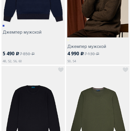
Джемпер мужской
Москва
Джемпер мужской
5 490
4 990
7 850
7 130
c
c
Да, все верно
Изменить город
a
a
48, 52, 56, 60
50, 54
О компании
Покупателям