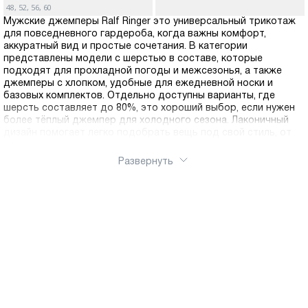
48, 52, 56, 60
Мужские джемперы Ralf Ringer это универсальный трикотаж
для повседневного гардероба, когда важны комфорт,
аккуратный вид и простые сочетания. В категории
представлены модели с шерстью в составе, которые
подходят для прохладной погоды и межсезонья, а также
джемперы с хлопком, удобные для ежедневной носки и
базовых комплектов. Отдельно доступны варианты, где
шерсть составляет до 80%, это хороший выбор, если нужен
более тёплый джемпер для холодного сезона. Лаконичный
дизайн помогает легко подобрать вещь под свой стиль, от
спокойной базы до более выразительных фактур, а
разнообразие оттенков и посадок упрощает выбор под
Развернуть
разные типы фигур и привычный ритм. Выберите подходящую
модель в интернет-магазин Ralf Ringer, оформите заказ и
купить можно онлайн в несколько кликов. Доступна доставка
по России.