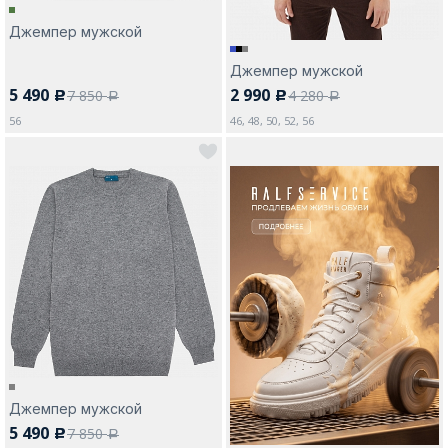
Джемпер мужской
Джемпер мужской
5 490
2 990
7 850
4 280
c
c
a
a
56
46, 48, 50, 52, 56
Джемпер мужской
5 490
7 850
c
a