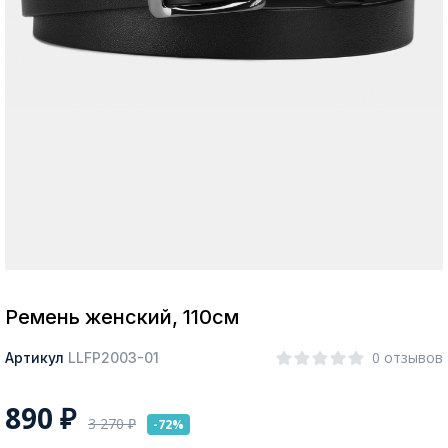
Москва
Да, все верно
Изменить город
О компании
Покупателям
Ремень женский, 110см
0 отзывов
Артикул
LLFP2003-01
890
₽
3 270
₽
-72%