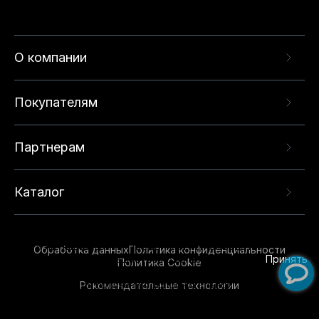
О компании
Покупателям
Партнерам
Каталог
Данный веб-сайт использует cookie-файлы и
рекомендательные технологии в целях
предоставления вам лучшего пользовательского
опыта на нашем сайте. Продолжая использовать
Обработка данных
Политика конфиденциальности
данный сайт, вы соглашаетесь с использованием
Принять
Политика Cookie
нами
cookie-файлов
и рекомендательных
Рекомендательные технологии
технологий. Для получения дополнительной
информации см.
Условия предоставления
рекомендательных технологий
.