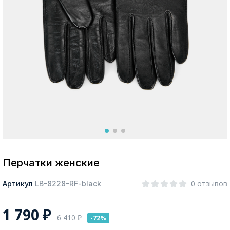
Москва
Да, все верно
Изменить город
О компании
Покупателям
Перчатки женские
0 отзывов
Артикул
LB-8228-RF-black
1 790
₽
6 410
₽
-72%