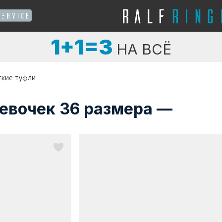
1+1=3
НА ВСЁ
ские туфли
евочек 36 размера —