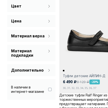
Цвет
36
37
38
Синий
Цена
Черный
Материал верха
Лаковая кожа
Материал
Натуральная кожа
подкладки
Натуральная кожа
Дополнительно
Туфли детские АЙЛИН-Д
Гарантия 90 дней
6 490
8 120
-20%
c
a
В наличии в
30, 31, 32, 33, 34, 35, 36, 37
интернет-магазине
Детские туфли Ralf Ringer 
торжественных мероприятий
предотвращает натирание. 