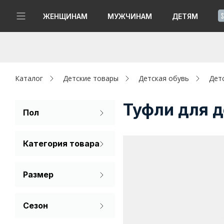
!
ЖЕНЩИНАМ
МУЖЧИНАМ
ДЕТЯМ
Новинки
Да, все верно
Изменить город
Женщинам
Каталог
Детские товары
Детская обувь
Дет
Мужчинам
Туфли для д
Пол
Для девочек
Детям
Категория товара
Для мальчиков
Капсула
Туфли
Размер
Аутлет
30
31
32
Акции / Новости
Сезон
33
34
35
Демисезон
Адреса магазинов