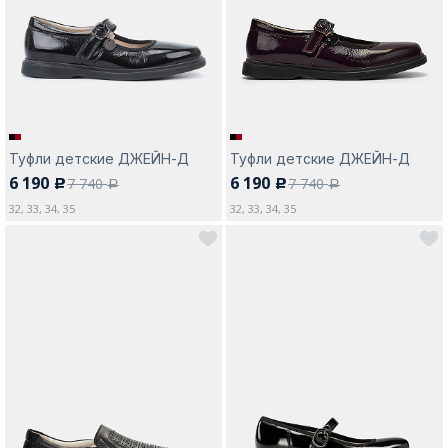
Москва
Туфли детские ДЖЕЙН-Д
Туфли детские ДЖЕЙН-Д
6 190
6 190
7 740
7 740
c
c
Да, все верно
Изменить город
a
a
32, 33, 34, 35
32, 33, 34, 35
О компании
Покупателям