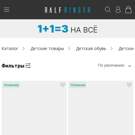
!
Возникли вопросы? -
club@ralf.ru
1+1=3
НА ВСЁ
Новинки
Женщинам
Каталог
Детские товары
Детская обувь
Детские
Мужчинам
Фильтры
По умолчанию
Детям
Новинка
Новинка
Капсула
Аутлет
Акции / Новости
Адреса магазинов