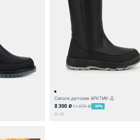
Сапоги детские АРКТИК-Д
8 300
11 870
-30%
c
a
32, 33