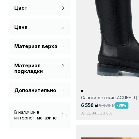
Цвет
Зима
37
38
Черный
Цена
Материал верха
Натуральная кожа
Материал
подкладки
Мех (шерсть)
Дополнительно
Натуральная кожа
Сапоги детские АСПЕН-Д
Гарантия 90 дней
Текстиль
6 550
9 370
-30%
c
a
В наличии в
32, 33, 34, 35, 37, 38
интернет-магазине