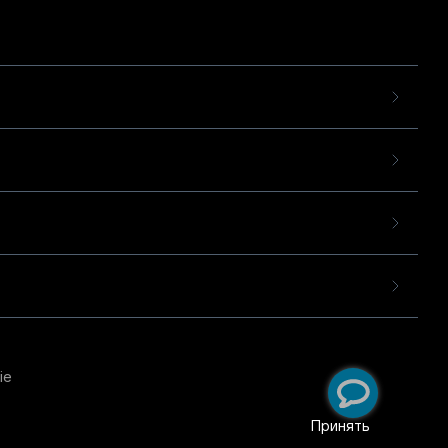
ie
пользовательского опыта
екомендательных
Принять
ий
.