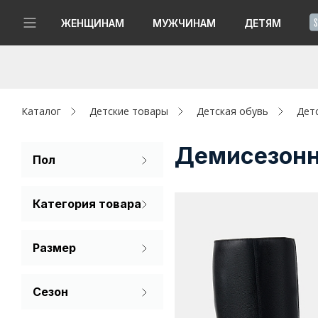
!
ЖЕНЩИНАМ
МУЖЧИНАМ
ДЕТЯМ
Новинки
Да, все верно
Изменить город
Женщинам
Каталог
Детские товары
Детская обувь
Дет
Мужчинам
Демисезонн
Пол
Для девочек
Детям
Категория товара
Капсула
Сапоги
Размер
Аутлет
30
31
32
Акции / Новости
Сезон
33
34
35
Демисезон
Адреса магазинов