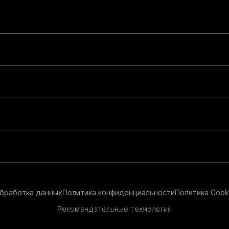
бработка данных
Политика конфиденциальности
Политика Cook
Рекомендательные технологии
ендательные технологии в целях предоставления вам лучшего 
айт, вы соглашаетесь с использованием нами
cookie-файлов
и р
ации см.
Условия предоставления рекомендательных технолог