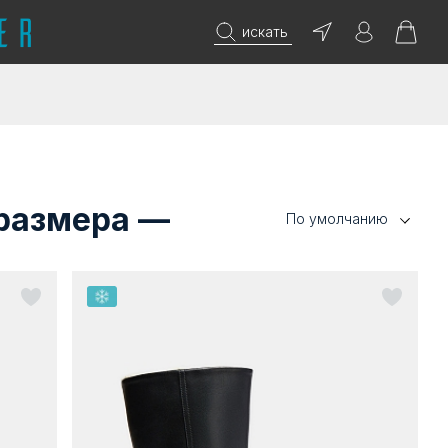
искать
 размера —
По умолчанию