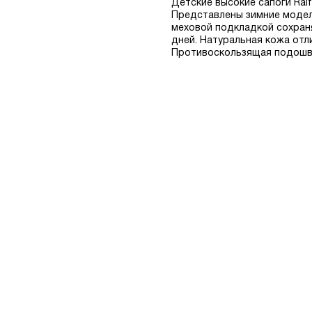
Детские высокие сапоги Ral
Представлены зимние модели
меховой подкладкой сохран
дней. Натуральная кожа отл
Противоскользящая подошва