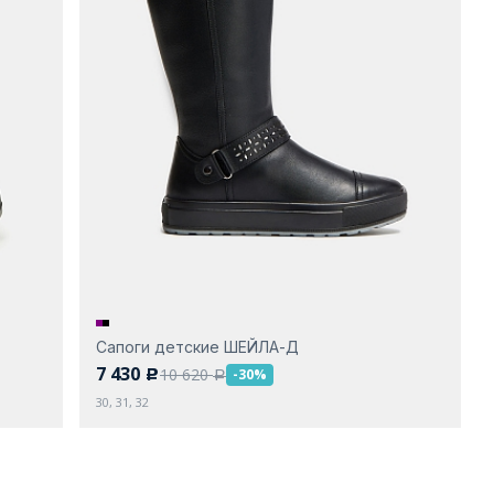
Сапоги детские ШЕЙЛА-Д
7 430
10 620
-30%
c
a
30, 31, 32