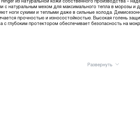
f Ringer из натуральной кожи собственного производства – над
 с натуральным мехом для максимального тепла в морозы и д
яют ноги сухими и теплыми даже в сильные холода. Демисезо
ичается прочностью и износостойкостью. Высокая голень защищ
 с глубоким протектором обеспечивает безопасность на мокр
Развернуть