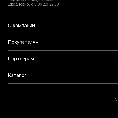
Ежедневно, с 8:00 до 22:00
О компании
Покупателям
Партнерам
Каталог
О
Данный веб-сайт использует cookie-файлы и реком
на нашем сайте. Продолжая использовать данный с
технологий. Для получения дополнительной информ