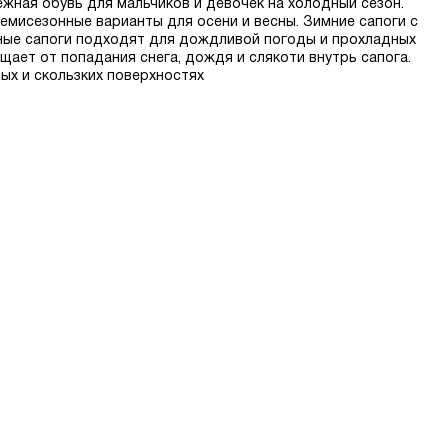
ежная обувь для мальчиков и девочек на холодный сезон.
емисезонные варианты для осени и весны. Зимние сапоги с
нные сапоги подходят для дождливой погоды и прохладных
ает от попадания снега, дождя и слякоти внутрь сапога.
ых и скользких поверхностях