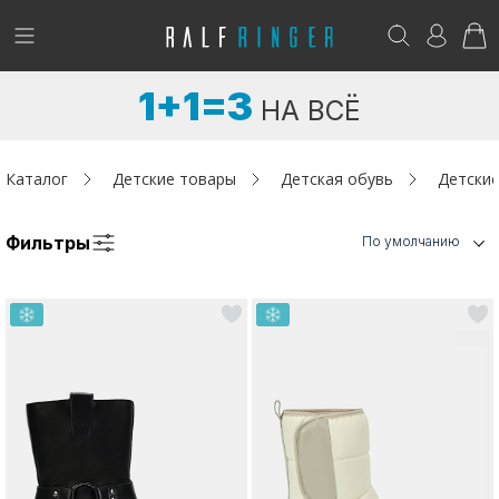
!
Возникли вопросы? -
club@ralf.ru
1+1=3
НА ВСЁ
Новинки
Женщинам
Каталог
Детские товары
Детская обувь
Детские
Мужчинам
Фильтры
По умолчанию
Детям
Капсула
Аутлет
Акции / Новости
Адреса магазинов