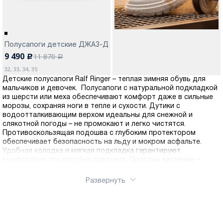
Полусапоги детские ДЖАЗ-Д
9 490
11 870
c
a
32, 33, 34, 35
Детские полусапоги Ralf Ringer – теплая зимняя обувь для
мальчиков и девочек. Полусапоги с натуральной подкладкой
из шерсти или меха обеспечивают комфорт даже в сильные
морозы, сохраняя ноги в тепле и сухости. Дутики с
водоотталкивающим верхом идеальны для снежной и
слякотной погоды – не промокают и легко чистятся.
Противоскользящая подошва с глубоким протектором
обеспечивает безопасность на льду и мокром асфальте.
Удобная колодка и мягкая подкладка гарантируют
комфортную посадку без давления. Простые застежки –
молнии или липучки – позволяют ребенку быстро обуваться
самостоятельно
Развернуть