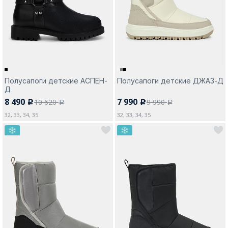
Москва
Полусапоги детские АСПЕН-
Полусапоги детские ДЖАЗ-Д
Д
Да, все верно
Изменить город
8 490
7 990
10 620
9 990
c
c
a
a
32, 33, 34, 35
32, 33, 34, 35
О компании
Покупателям