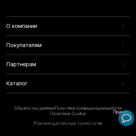
О компании
Покупателям
Партнерам
Каталог
Данный веб-сайт использует cookie-файлы и
рекомендательные технологии в целях
предоставления вам лучшего пользовательского
опыта на нашем сайте. Продолжая использовать
Обработка данных
Политика конфиденциальности
данный сайт, вы соглашаетесь с использованием
Принять
Политика Cookie
нами
cookie-файлов
и рекомендательных
Рекомендательные технологии
технологий. Для получения дополнительной
информации см.
Условия предоставления
рекомендательных технологий
.