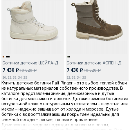
Ботинки детские ШЕЙЛА-Д
Ботинки детские АСПЕН-Д
7 430
7 430
10 620
10 620
c
c
a
a
30, 32, 33, 34, 35
32, 33, 34, 35
Купить детские ботинки Ralf Ringer – это выбор теплой обуви
из натуральных материалов собственного производства. В
каталоге представлены зимние, демисезонные и дутые
ботинки для мальчиков и девочек. Детские зимние ботинки из
натуральной кожи с натуральным утеплителем – шерстью или
мехом – надежно защищают от холода и морозов. Дутые
ботинки с водоотталкивающим покрытием идеальны для
снежной погоды – легкие, теплые и практичные.
Демисезонные модели подходят для осени и весны,