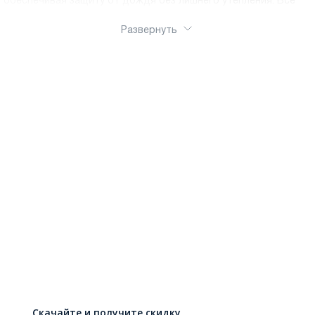
обеспечивая защиту от дождя без лишнего утепления. Все
ботинки оснащены противоскользящей подошвой с глубоким
протектором для безопасности на льду и мокром асфальте.
Развернуть
Ортопедическая колодка обеспечивает правильное
формирование стопы. Удобные застежки – молнии, липучки
или шнуровка – позволяют ребенку обуваться
самостоятельно
Скачайте и получите скидку