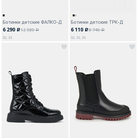
Ботинки детские ФАЛКО-Д
Ботинки детские ТРК-Д
6 290
6 110
12 580
8 740
c
c
a
a
32, 33
32, 33, 35