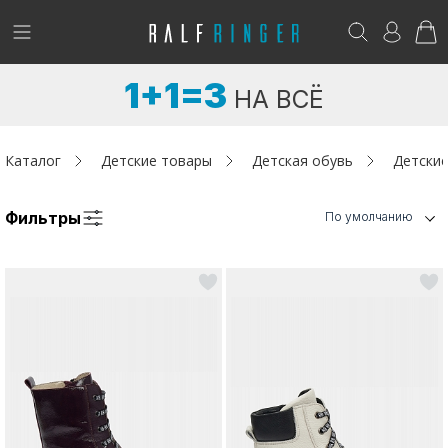
!
Возникли вопросы? -
club@ralf.ru
1+1=3
НА ВСЁ
Новинки
Женщинам
Каталог
Детские товары
Детская обувь
Детские
Мужчинам
Фильтры
По умолчанию
Детям
Капсула
Аутлет
Акции / Новости
Адреса магазинов