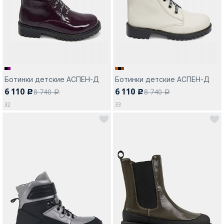
Москва
Ботинки детские АСПЕН-Д
Ботинки детские АСПЕН-Д
6 110
6 110
8 740
8 740
c
c
Да, все верно
Изменить город
a
a
32
33
О компании
Покупателям