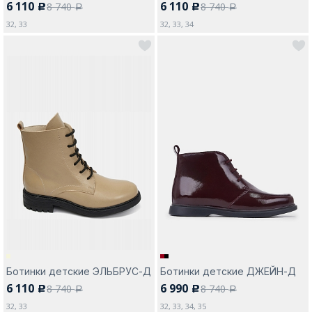
6 110
6 110
8 740
8 740
c
c
a
a
32, 33
32, 33, 34
Ботинки детские ЭЛЬБРУС-Д
Ботинки детские ДЖЕЙН-Д
6 110
6 990
8 740
8 740
c
c
a
a
32, 33
32, 33, 34, 35