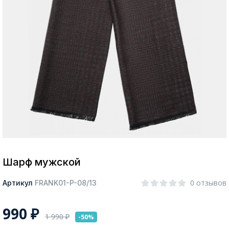
Москва
Да, все верно
Изменить город
О компании
Покупателям
Шарф мужской
0 отзывов
Артикул
FRANK01-P-08/13
990
₽
1 990
₽
-50%