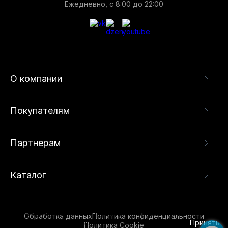
Ежедневно, с 8:00 до 22:00
О компании
Покупателям
Партнерам
Каталог
Данный веб-сайт использует cookie-файлы и
рекомендательные технологии в целях
предоставления вам лучшего пользовательского
опыта на нашем сайте. Продолжая использовать
Обработка данных
Политика конфиденциальности
данный сайт, вы соглашаетесь с использованием
Принять
Политика Cookie