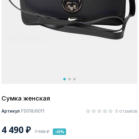
Москва
Да, все верно
Изменить город
О компании
Покупателям
Сумка женская
0 отзывов
Артикул
F5018/6011
4 490
₽
7 900
₽
-43%