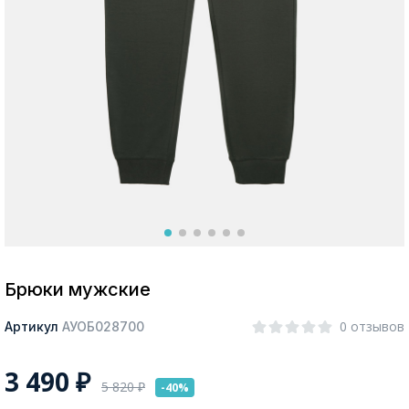
Москва
Да, все верно
Изменить город
О компании
Покупателям
Брюки мужские
0 отзывов
Артикул
АУОБ028700
3 490
₽
5 820
₽
-40%