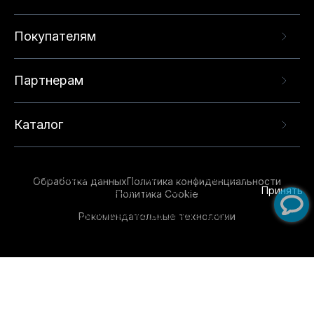
Покупателям
Партнерам
Каталог
Данный веб-сайт использует cookie-файлы и
рекомендательные технологии в целях
предоставления вам лучшего пользовательского
опыта на нашем сайте. Продолжая использовать
Обработка данных
Политика конфиденциальности
данный сайт, вы соглашаетесь с использованием
Принять
Политика Cookie
нами
cookie-файлов
и рекомендательных
Рекомендательные технологии
технологий. Для получения дополнительной
информации см.
Условия предоставления
рекомендательных технологий
.