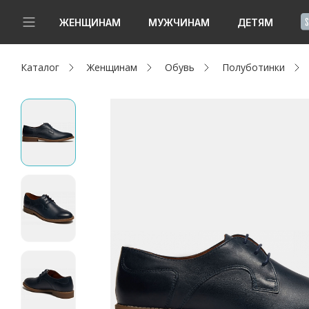
!
ЖЕНЩИНАМ
МУЖЧИНАМ
ДЕТЯМ
Каталог
Женщинам
Обувь
Полуботинки
Новинки
Да, все верно
Изменить город
Женщинам
Мужчинам
Детям
Капсула
Аутлет
Акции / Новости
Адреса магазинов