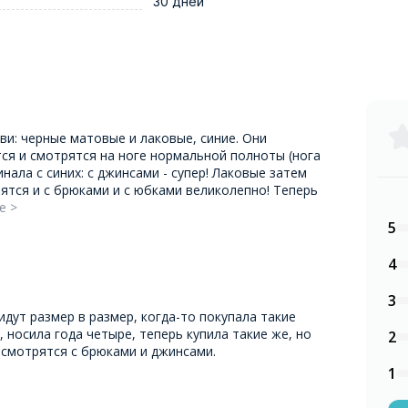
30 дней
ви: черные матовые и лаковые, синие. Они
тся и смотрятся на ноге нормальной полноты (нога
инала с синих: с джинсами - супер! Лаковые затем
рятся и с брюками и с юбками великолепно! Теперь
е >
5
4
3
дут размер в размер, когда-то покупала такие
, носила года четыре, теперь купила такие же, но
2
 смотрятся с брюками и джинсами.
1