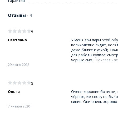
Гарантия
Отзывы
- 4
5
Светлана
У меня три пары этой обу
великолепно сидят, нося
даже ближе к узкой). Нач
для работы купила: смот
черные смо...
Показать вс
29 июня 2022
5
Ольга
Очень хорошие ботинки, и
чёрные, им сносу не было
синие. Они очень хорошо
7 января 2020