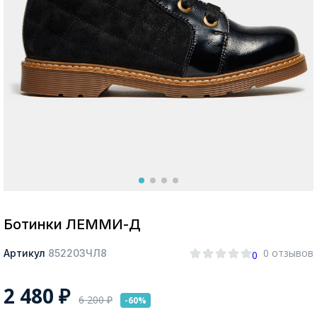
Москва
Да, все верно
Изменить город
О компании
Покупателям
Ботинки ЛЕММИ-Д
0 отзывов
Артикул
852203ЧЛ8
0
2 480
₽
6 200
₽
-60%