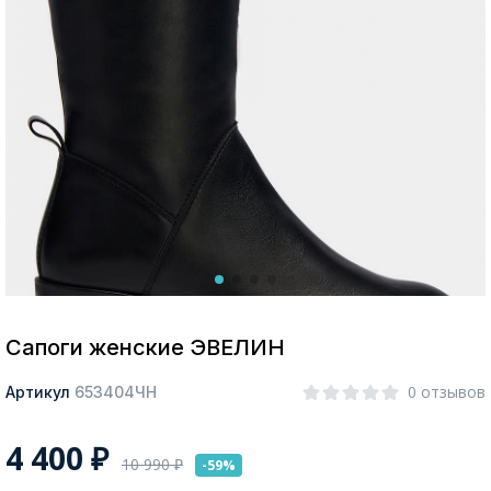
Москва
Да, все верно
Изменить город
О компании
Покупателям
Сапоги женские ЭВЕЛИН
0 отзывов
Артикул
653404ЧН
4 400
₽
10 990
₽
-59%