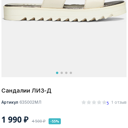
Москва
Да, все верно
Изменить город
О компании
Покупателям
Сандалии ЛИЗ-Д
1 отзыв
Артикул
635002МЛ
5
1 990
₽
4 500
₽
-55%