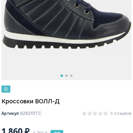
Москва
Да, все верно
Изменить город
О компании
Покупателям
Кроссовки ВОЛЛ-Д
0 отзывов
Артикул
626201ТС
1 860
₽
6 700
₽