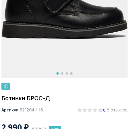
Москва
Да, все верно
Изменить город
О компании
Покупателям
Ботинки БРОС-Д
5 отзывов
Артикул
621204ЧН6
5
2 990
₽
6 500
₽