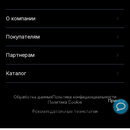
О компании
Покупателям
Партнерам
Каталог
Данный веб-сайт использует cookie-файлы и
рекомендательные технологии в целях
предоставления вам лучшего пользовательского
опыта на нашем сайте. Продолжая использовать
Обработка данных
Политика конфиденциальности
данный сайт, вы соглашаетесь с использованием
Принять
Политика Cookie
нами
cookie-файлов
и рекомендательных
Рекомендательные технологии
технологий. Для получения дополнительной
информации см.
Условия предоставления
рекомендательных технологий
.